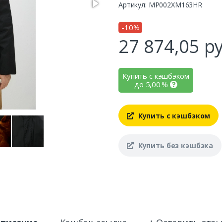
Артикул: MP002XM163HR
-10%
27 874,05
ру
Купить с кэшбэком
до
5,00
%
Купить с кэшбэком
Купить без кэшбэка