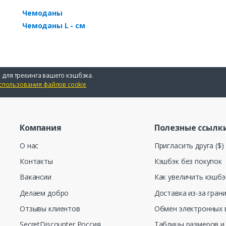
Чемоданы
Чемоданы L - см
 для трекинга вашего кэшбэка.
спользования файлов cookie
Компания
Полезные ссылк
О нас
Пригласить друга ($)
Контакты
Кэшбэк без покупок
Вакансии
Как увеличить кэшбэ
Делаем добро
Доставка из-за гран
Отзывы клиентов
Обмен электронных 
SecretDiscounter Россия
Таблицы размеров и