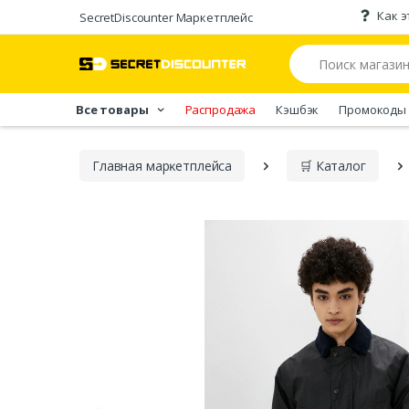
Как э
SecretDiscounter Маркетплейс
Все товары
Распродажа
Кэшбэк
Промокоды
Главная марĸетплейса
🛒 Каталог