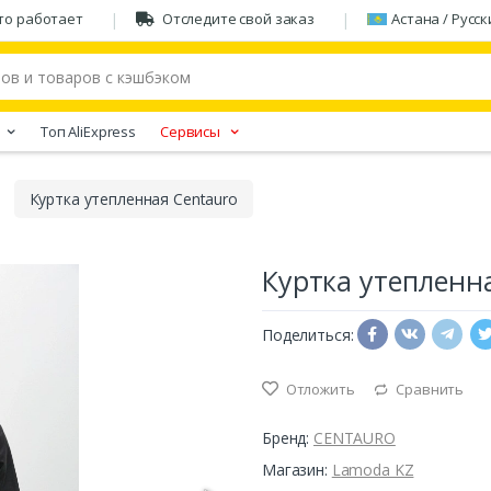
то работает
Отследите свой заказ
Астана / Русск
Tоп AliExpress
Сервисы
Куртка утепленная Centauro
Куртка утепленн
Поделиться:
Отложить
Сравнить
Бренд:
CENTAURO
Магазин:
Lamoda KZ