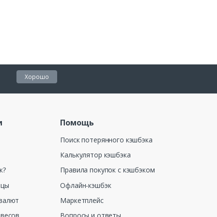
Хорошо
и
Помощь
Поиск потерянного кэшбэка
Калькулятор кэшбэка
к?
Правила покупок с кэшбэком
ицы
Офлайн-кэшбэк
валют
Маркетплейс
 весов
Вопросы и ответы