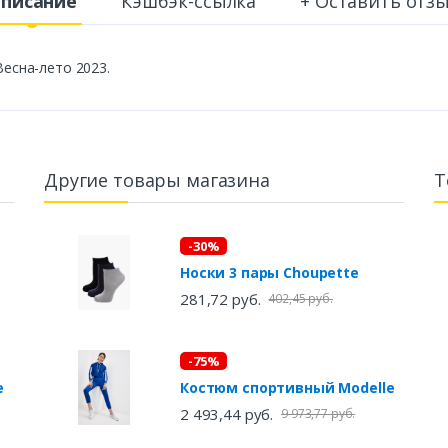
писание
Кэшбэк-ссылка
+ Оставить отз
Весна-лето 2023.
Другие товары магазина
Т
-30%
Носки 3 пары Choupette
281,72 руб.
402,45 руб.
-75%
re
Костюм спортивный Modelle
2 493,44 руб.
9 973,77 руб.