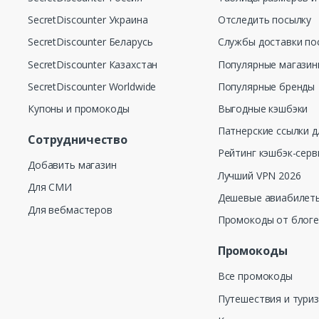
SecretDiscounter Украина
Отследить посылку
SecretDiscounter Беларусь
Службы доставки по
SecretDiscounter Казахстан
Популярные магази
SecretDiscounter Worldwide
Популярные бренды
Купоны и промокоды
Выгодные кэшбэки
Патнерские ссылки д
Сотрудничество
Рейтинг кэшбэк-серв
Добавить магазин
Лучший VPN 2026
Для СМИ
Дешевые авиабилеты
Для вебмастеров
Промокоды от блог
Промокоды
Все промокоды
Путешествия и тури