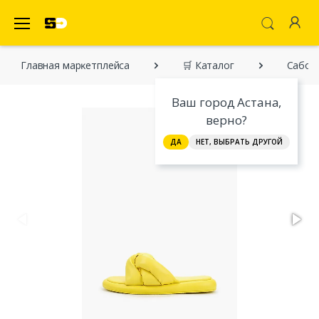
SecretDiscounter Маркетплейс
Главная марĸетплейса
🛒 Каталог
Сабо L
Ваш город Астана,
верно?
ДА
НЕТ, ВЫБРАТЬ ДРУГОЙ