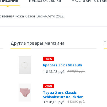
писание
Кэшбэк-ссылка
+ Оставить отз
ственная кожа. Сезон: Весна-лето 2022.
Другие товары магазина
Т
-60%
Браслет Shine&Beauty
1 845,23 руб.
4 729,82 руб.
-26%
Трусы 2 шт. Classic
Schlankstutz Kollektion
3 578,09 руб.
4 836,92 руб.