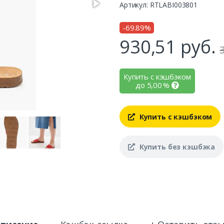
Артикул: RTLABI003801
-69.89%
930,51
руб.
Купить с кэшбэком
до
5,00
%
Купить с кэшбэком
Купить без кэшбэка