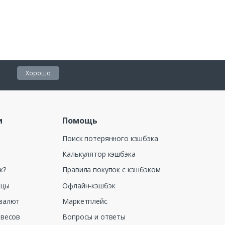
Хорошо
и
Помощь
Поиск потерянного кэшбэка
Калькулятор кэшбэка
к?
Правила покупок с кэшбэком
ицы
Офлайн-кэшбэк
валют
Маркетплейс
 весов
Вопросы и ответы