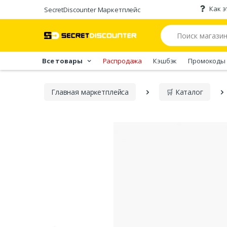
Как э
SecretDiscounter Маркетплейс
Все товары
Распродажа
Кэшбэк
Промокоды
Главная марĸетплейса
🛒 Каталог