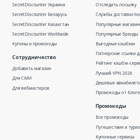
SecretDiscounter Украина
Отследить посылку
SecretDiscounter Беларусь
Службы доставки по
SecretDiscounter Казахстан
Популярные магази
SecretDiscounter Worldwide
Популярные бренды
Купоны и промокоды
Выгодные кэшбэки
Патнерские ссылки д
Сотрудничество
Рейтинг кэшбэк-серв
Добавить магазин
Лучший VPN 2026
Для СМИ
Дешевые авиабилеты
Для вебмастеров
Промокоды от блог
Промокоды
Все промокоды
Путешествия и тури
Купонные сервисы