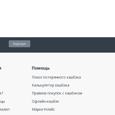
Хорошо
и
Помощь
Поиск потерянного кэшбэка
Калькулятор кэшбэка
к?
Правила покупок с кэшбэком
ицы
Офлайн-кэшбэк
валют
Маркетплейс