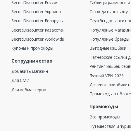
SecretDiscounter Россия
Таблицы размеров и
SecretDiscounter Украина
Отследить посылку
SecretDiscounter Беларусь
Службы доставки по
SecretDiscounter Казахстан
Популярные магази
SecretDiscounter Worldwide
Популярные бренды
Купоны и промокоды
Выгодные кэшбэки
Патнерские ссылки д
Сотрудничество
Рейтинг кэшбэк-серв
Добавить магазин
Лучший VPN 2026
Для СМИ
Дешевые авиабилеты
Для вебмастеров
Промокоды от блог
Промокоды
Все промокоды
Путешествия и тури