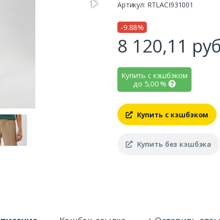
Артикул: RTLACI931001
-9.88%
8 120,11
руб
Купить с кэшбэком
до
5,00
%
Купить с кэшбэком
Купить без кэшбэка