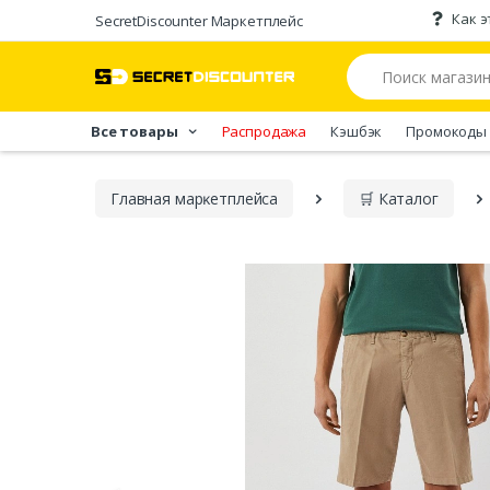
Как э
SecretDiscounter Маркетплейс
Все товары
Распродажа
Кэшбэк
Промокоды
Главная марĸетплейса
🛒 Каталог