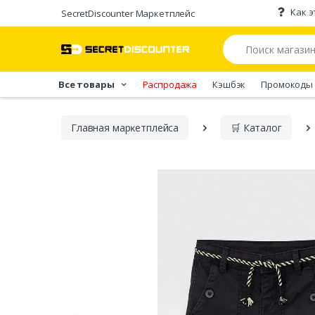
Как э
SecretDiscounter Маркетплейс
Все товары
Распродажа
Кэшбэк
Промокоды
Главная марĸетплейса
🛒 Каталог