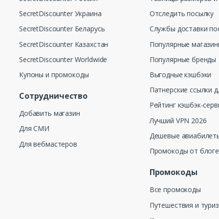
SecretDiscounter Украина
Отследить посылку
SecretDiscounter Беларусь
Службы доставки по
SecretDiscounter Казахстан
Популярные магази
SecretDiscounter Worldwide
Популярные бренды
Купоны и промокоды
Выгодные кэшбэки
Патнерские ссылки д
Сотрудничество
Рейтинг кэшбэк-серв
Добавить магазин
Лучший VPN 2026
Для СМИ
Дешевые авиабилеты
Для вебмастеров
Промокоды от блог
Промокоды
Все промокоды
Путешествия и тури