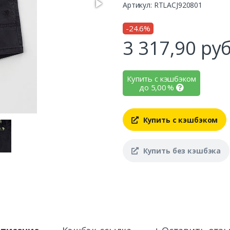
Артикул: RTLACJ920801
-24.6%
3 317,90
руб
Купить с кэшбэком
до
5,00
%
Купить с кэшбэком
Купить без кэшбэка