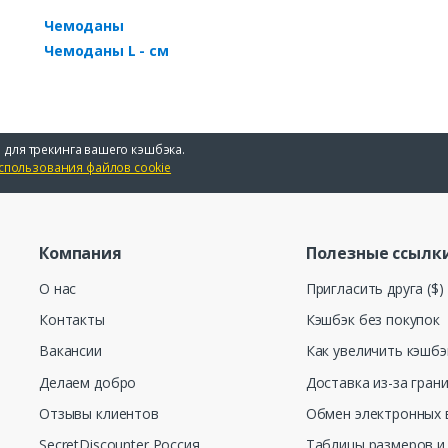
Чемоданы
Чемоданы L - см
 для трекинга вашего кэшбэка.
спользования файлов cookie
Компания
Полезные ссылк
О нас
Пригласить друга ($)
Контакты
Кэшбэк без покупок
Вакансии
Как увеличить кэшбэ
Делаем добро
Доставка из-за гран
Отзывы клиентов
Обмен электронных 
SecretDiscounter Россия
Таблицы размеров и