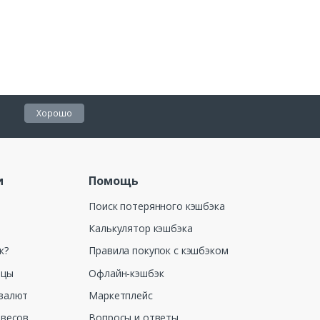
Хорошо
и
Помощь
Поиск потерянного кэшбэка
Калькулятор кэшбэка
к?
Правила покупок с кэшбэком
ицы
Офлайн-кэшбэк
валют
Маркетплейс
 весов
Вопросы и ответы