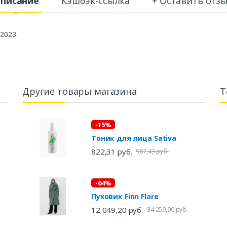
писание
Кэшбэк-ссылка
+ Оставить отз
2023.
Другие товары магазина
Т
-15%
Тоник для лица Sativa
822,31 руб.
967,43 руб.
-64%
Пуховик Finn Flare
12 049,20 руб.
34 259,90 руб.