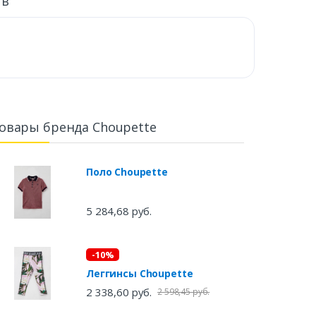
ыв
овары бренда Choupette
Поло Choupette
5 284,68 руб.
-10%
Леггинсы Choupette
2 338,60 руб.
2 598,45 руб.