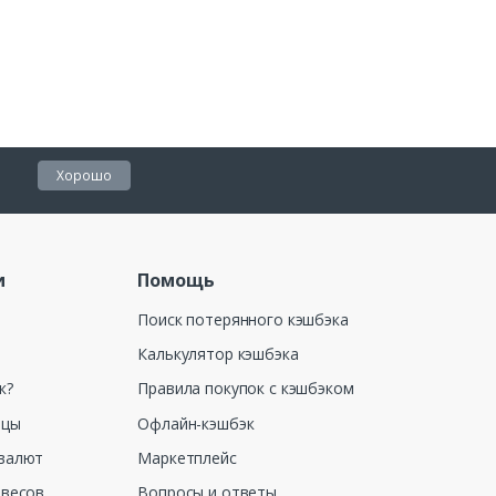
Хорошо
и
Помощь
Поиск потерянного кэшбэка
Калькулятор кэшбэка
к?
Правила покупок с кэшбэком
ицы
Офлайн-кэшбэк
валют
Маркетплейс
 весов
Вопросы и ответы