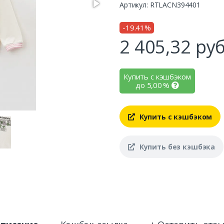
Артикул: RTLACN394401
-19.41%
2 405,32
руб
Купить с кэшбэком
до
5,00
%
Купить с кэшбэком
Купить без кэшбэка