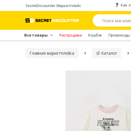
Как э
SecretDiscounter Маркетплейс
Все товары
Распродажа
Кэшбэк
Промокоды
Главная марĸетплейса
🛒 Каталог