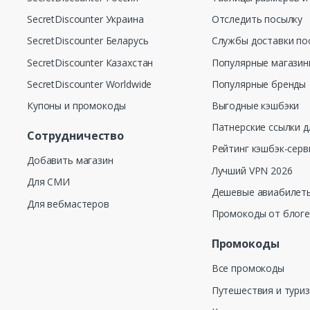
SecretDiscounter Украина
Отследить посылку
SecretDiscounter Беларусь
Службы доставки по
SecretDiscounter Казахстан
Популярные магази
SecretDiscounter Worldwide
Популярные бренды
Купоны и промокоды
Выгодные кэшбэки
Патнерские ссылки д
Сотрудничество
Рейтинг кэшбэк-серв
Добавить магазин
Лучший VPN 2026
Для СМИ
Дешевые авиабилеты
Для вебмастеров
Промокоды от блог
Промокоды
Все промокоды
Путешествия и тури