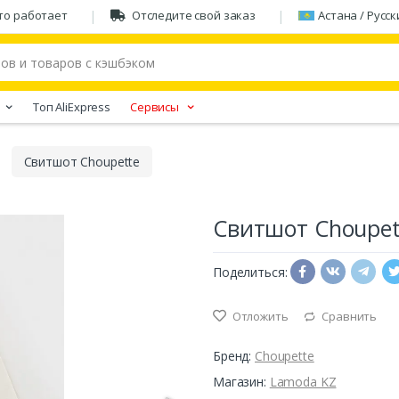
то работает
Отследите свой заказ
Астана / Русск
Tоп AliExpress
Сервисы
Свитшот Choupette
Свитшот Choupet
Поделиться:
Отложить
Сравнить
Бренд:
Choupette
Магазин:
Lamoda KZ