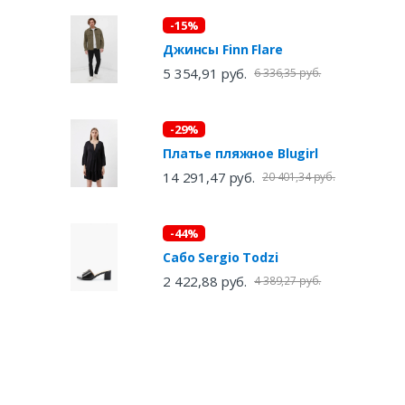
-15%
Джинсы Finn Flare
5 354,91 руб.
6 336,35 руб.
-29%
Платье пляжное Blugirl
14 291,47 руб.
20 401,34 руб.
-44%
Сабо Sergio Todzi
2 422,88 руб.
4 389,27 руб.