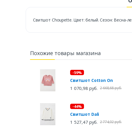
О
Свитшот Choupette. Цвет: белый. Сезон: Весна-ле
Похожие товары магазина
-59%
Свитшот Cotton On
1 070,98 руб.
2 668,68 руб.
-44%
Свитшот Dali
1 527,47 руб.
2 774,02 руб.