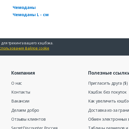
Чемоданы
Чемоданы L - см
 для трекинга вашего кэшбэка.
спользования файлов cookie
Компания
Полезные ссылк
О нас
Пригласить друга ($)
Контакты
Кэшбэк без покупок
Вакансии
Как увеличить кэшбэ
Делаем добро
Доставка из-за гран
Отзывы клиентов
Обмен электронных 
SecretDiscounter Россия
Таблицы размеров и