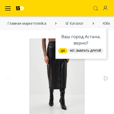
SecretDiscounter Маркетплейс
Главная марĸетплейса
🛒 Каталог
Юбка 
Ваш город Астана,
верно?
ДА
НЕТ, ВЫБРАТЬ ДРУГОЙ