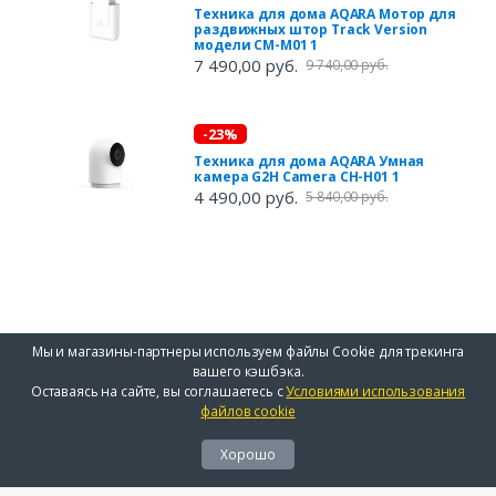
Техника для дома AQARA Мотор для
раздвижных штор Track Version
модели CM-M01 1
7 490,00 руб.
9 740,00 руб.
-23%
Техника для дома AQARA Умная
камера G2H Camera CH-H01 1
4 490,00 руб.
5 840,00 руб.
Мы и магазины-партнеры используем файлы Cookie для трекинга
вашего кэшбэка.
Оставаясь на сайте, вы соглашаетесь с
Условиями использования
файлов cookie
Хорошо