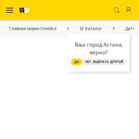
SecretDiscounter Маркетплейс
Главная марĸетплейса
🛒 Каталог
Датчик
Ваш город Астана,
верно?
ДА
НЕТ, ВЫБРАТЬ ДРУГОЙ