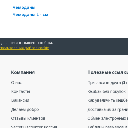
Чемоданы
Чемоданы L - см
 для трекинга вашего кэшбэка.
спользования файлов cookie
Компания
Полезные ссылк
О нас
Пригласить друга ($)
Контакты
Кэшбэк без покупок
Вакансии
Как увеличить кэшбэ
Делаем добро
Доставка из-за гран
Отзывы клиентов
Обмен электронных 
SecretDiscounter Россия
Таблицы размеров и