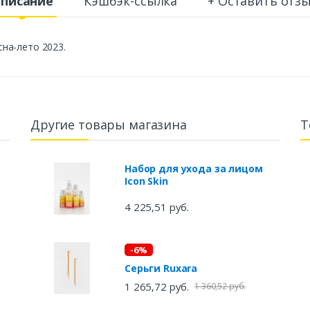
писание
Кэшбэк-ссылка
+ Оставить отз
есна-лето 2023.
Другие товары магазина
Т
Набор для ухода за лицом
Icon Skin
4 225,51 руб.
-6%
Серьги Ruxara
1 265,72 руб.
1 360,52 руб.