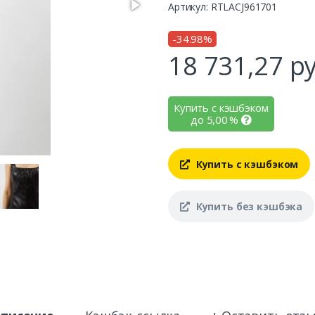
Артикул: RTLACJ961701
-34.98%
18 731,27
ру
Купить с кэшбэком
до
5,00
%
Купить с кэшбэком
Купить без кэшбэка