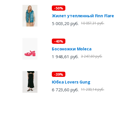
-50%
Жилет утепленный Finn Flare
5 003,20 руб.
10 057,31 руб.
-40%
Босоножки Moleca
1 948,61 руб.
3 247,69 руб.
-39%
Юбка Lovers Gung
6 723,60 руб.
11 200,14 руб.