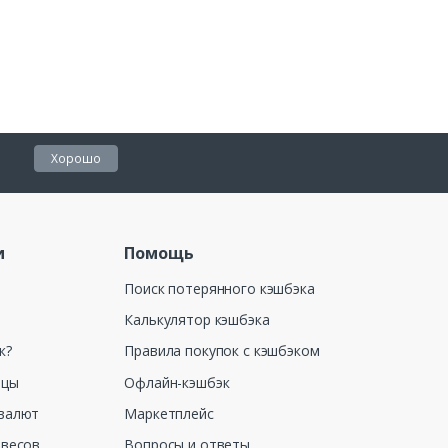
Хорошо
и
Помощь
Поиск потерянного кэшбэка
Калькулятор кэшбэка
к?
Правила покупок с кэшбэком
ицы
Офлайн-кэшбэк
валют
Маркетплейс
 весов
Вопросы и ответы