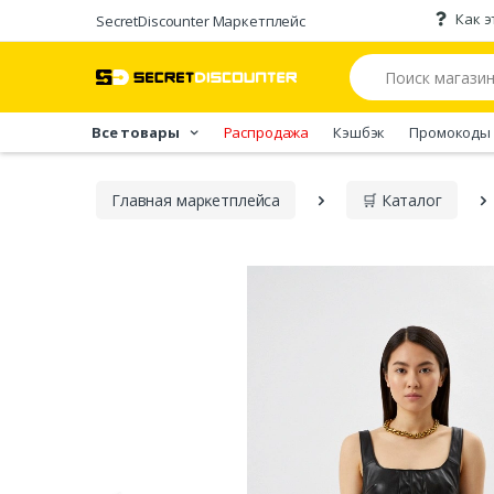
Как э
SecretDiscounter Маркетплейс
Все товары
Распродажа
Кэшбэк
Промокоды
Главная марĸетплейса
🛒 Каталог